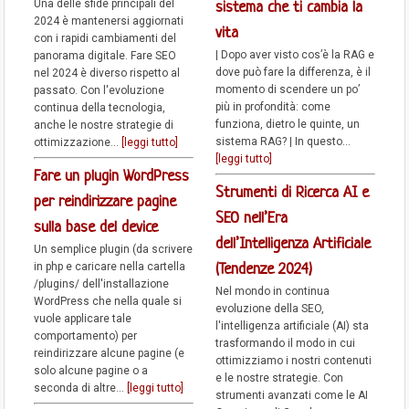
Una delle sfide principali del
sistema che ti cambia la
2024 è mantenersi aggiornati
vita
con i rapidi cambiamenti del
| Dopo aver visto cos’è la RAG e
panorama digitale. Fare SEO
dove può fare la differenza, è il
nel 2024 è diverso rispetto al
momento di scendere un po’
passato. Con l'evoluzione
più in profondità: come
continua della tecnologia,
funziona, dietro le quinte, un
anche le nostre strategie di
sistema RAG? | In questo...
ottimizzazione...
[leggi tutto]
[leggi tutto]
Fare un plugin WordPress
Strumenti di Ricerca AI e
per reindirizzare pagine
SEO nell’Era
sulla base del device
dell’Intelligenza Artificiale
Un semplice plugin (da scrivere
in php e caricare nella cartella
(Tendenze 2024)
/plugins/ dell'installazione
Nel mondo in continua
WordPress che nella quale si
evoluzione della SEO,
vuole applicare tale
l'intelligenza artificiale (AI) sta
comportamento) per
trasformando il modo in cui
reindirizzare alcune pagine (e
ottimizziamo i nostri contenuti
solo alcune pagine o a
e le nostre strategie. Con
seconda di altre...
[leggi tutto]
strumenti avanzati come le AI