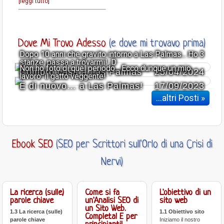
[leggi tutto]
Dove Mi Trovo Adesso
(e dove mi trovavo prima)
Dopo 10 anni che gravito intorno a Las Palmas... Ho 3
stanze: passa a trovarmi! :D
Non ho foto di quel periodo... Ecco dunque un mio
Compro casa a Las Palmas
25/04/2024
lavoro: il gatto veggente!
E di nuovo… a Las Palmas!
17/09/2023
...altri Posti »
Ebook SEO
(SEO per Scrittori sull'Orlo di una Crisi di
Nervi)
La ricerca (sulle)
Come si fa
L'obiettivo di un
parole chiave
un'Analisi SEO di
sito web
un Sito Web.
1.3 La ricerca (sulle)
1.1 Obiettivo sito
Completa! E per
parole chiave
Iniziamo il nostro