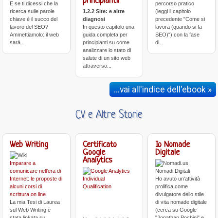
principianti!
E se ti dicessi che la
percorso pratico
ricerca sulle parole
1.2.2 Site: e altre
(leggi il capitolo
chiave è il succo del
diagnosi
precedente "Come si
lavoro del SEO?
In questo capitolo una
lavora (quando si fa
Ammettiamolo: il web
guida completa per
SEO)") con la fase
sarà...
principianti su come
di...
analizzare lo stato di
salute di un sito web
attraverso...
...vai all'indice dell'ebook »
CV e Altre Storie
Web Writing
Certificato
Io Nomade
Google
Digitale
Analytics
Imparare a
comunicare nell'era di
Internet: le proposte di
Ho avuto un'attività
alcuni corsi di
prolifica come
scrittura on line
divulgatore dello stile
La mia Tesi di Laurea
di vita nomade digitale
sul Web Writing è
(cerca su Google
stata linkata su
"Jonathan Pochini" e