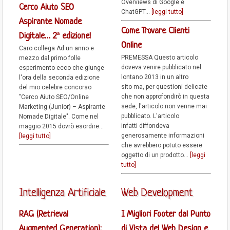
Overviews di Google e
Cerco Aiuto SEO
ChatGPT...
[leggi tutto]
Aspirante Nomade
Come Trovare Clienti
Digitale… 2ª edizione!
Online
Caro collega Ad un anno e
PREMESSA Questo articolo
mezzo dal primo folle
doveva venire pubblicato nel
esperimento ecco che giunge
lontano 2013 in un altro
l'ora della seconda edizione
sito ma, per questioni delicate
del mio celebre concorso
che non approfondirò in questa
"Cerco Aiuto SEO/Online
sede, l'articolo non venne mai
Marketing (Junior) – Aspirante
pubblicato. L'articolo
Nomade Digitale". Come nel
infatti diffondeva
maggio 2015 dovrò esordire...
generosamente informazioni
[leggi tutto]
che avrebbero potuto essere
oggetto di un prodotto...
[leggi
tutto]
Intelligenza Artificiale
Web Development
RAG (Retrieval
I Migliori Footer dal Punto
Augmented Generation):
di Vista del Web Design e