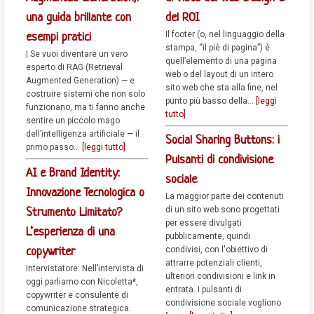
una guida brillante con
del ROI
Il footer (o, nel linguaggio della
esempi pratici
stampa, “il piè di pagina”) è
| Se vuoi diventare un vero
quell’elemento di una pagina
esperto di RAG (Retrieval
web o del layout di un intero
Augmented Generation) — e
sito web che sta alla fine, nel
costruire sistemi che non solo
punto più basso della...
[leggi
funzionano, ma ti fanno anche
tutto]
sentire un piccolo mago
dell’intelligenza artificiale — il
Social Sharing Buttons: i
primo passo...
[leggi tutto]
Pulsanti di condivisione
AI e Brand Identity:
sociale
Innovazione Tecnologica o
La maggior parte dei contenuti
di un sito web sono progettati
Strumento Limitato?
per essere divulgati
L’esperienza di una
pubblicamente, quindi
condivisi, con l'obiettivo di
copywriter
attrarre potenziali clienti,
Intervistatore: Nell’intervista di
ulteriori condivisioni e link in
oggi parliamo con Nicoletta*,
entrata. I pulsanti di
copywriter e consulente di
condivisione sociale vogliono
comunicazione strategica.