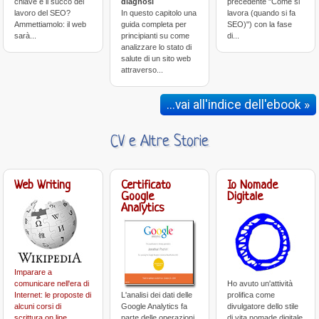
chiave è il succo del
diagnosi
precedente "Come si
lavoro del SEO?
In questo capitolo una
lavora (quando si fa
Ammettiamolo: il web
guida completa per
SEO)") con la fase
sarà...
principianti su come
di...
analizzare lo stato di
salute di un sito web
attraverso...
...vai all'indice dell'ebook »
CV e Altre Storie
Web Writing
Certificato
Io Nomade
Google
Digitale
Analytics
Imparare a
comunicare nell'era di
Ho avuto un'attività
Internet: le proposte di
L'analisi dei dati delle
prolifica come
alcuni corsi di
Google Analytics fa
divulgatore dello stile
scrittura on line
parte delle operazioni
di vita nomade digitale