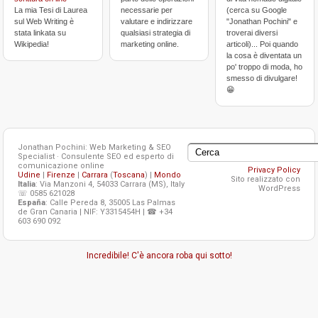
La mia Tesi di Laurea
necessarie per
(cerca su Google
sul Web Writing è
valutare e indirizzare
"Jonathan Pochini" e
stata linkata su
qualsiasi strategia di
troverai diversi
Wikipedia!
marketing online.
articoli)... Poi quando
la cosa è diventata un
po' troppo di moda, ho
smesso di divulgare!
😁
Jonathan Pochini: Web Marketing & SEO
Specialist · Consulente SEO ed esperto di
comunicazione online
Privacy Policy
Udine
|
Firenze
|
Carrara
(
Toscana
) |
Mondo
Sito realizzato con
Italia
: Via Manzoni 4, 54033 Carrara (MS), Italy
WordPress
☏ 0585 621028
España
: Calle Pereda 8, 35005 Las Palmas
de Gran Canaria | NIF: Y3315454H | ☎ +34
603 690 092
Incredibile! C'è ancora roba qui sotto!