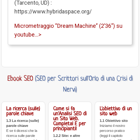
(Tarcento, UD) :
https://www.hybridaspace.org/
Micrometraggio “Dream Machine” (2’36″) su
youtube…>
Ebook SEO
(SEO per Scrittori sull'Orlo di una Crisi di
Nervi)
La ricerca (sulle)
Come si fa
L'obiettivo di un
parole chiave
un'Analisi SEO di
sito web
un Sito Web.
1.3 La ricerca (sulle)
1.1 Obiettivo sito
Completa! E per
parole chiave
Iniziamo il nostro
principianti!
E se ti dicessi che la
percorso pratico
ricerca sulle parole
1.2.2 Site: e altre
(leggi il capitolo