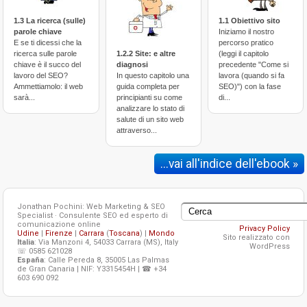
1.3 La ricerca (sulle)
1.1 Obiettivo sito
parole chiave
Iniziamo il nostro
E se ti dicessi che la
percorso pratico
ricerca sulle parole
1.2.2 Site: e altre
(leggi il capitolo
chiave è il succo del
diagnosi
precedente "Come si
lavoro del SEO?
In questo capitolo una
lavora (quando si fa
Ammettiamolo: il web
guida completa per
SEO)") con la fase
sarà...
principianti su come
di...
analizzare lo stato di
salute di un sito web
attraverso...
...vai all'indice dell'ebook »
Jonathan Pochini: Web Marketing & SEO
Specialist · Consulente SEO ed esperto di
comunicazione online
Privacy Policy
Udine
|
Firenze
|
Carrara
(
Toscana
) |
Mondo
Sito realizzato con
Italia
: Via Manzoni 4, 54033 Carrara (MS), Italy
WordPress
☏ 0585 621028
España
: Calle Pereda 8, 35005 Las Palmas
de Gran Canaria | NIF: Y3315454H | ☎ +34
603 690 092