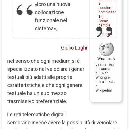
«loro una nuova
e
pensiero
collocazione
complesso
14)
funzionale nel
Come
cambia
sistema»,
la
scrittura
Giulio Lughi
nel senso che ogni medium si è
La mia Tesi
specializzato nel veicolare i generi
di Laurea
sul Web
testuali più adatti alle proprie
Writing è
stata linkata
caratteristiche e che ogni genere
su
Wikipedia!
testuale ha un suo mezzo
trasmissivo preferenziale.
Le reti telematiche digitali
sembrano invece avere la possibilità di veicolare