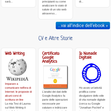
sarà...
principianti su come
di...
analizzare lo stato di
salute di un sito web
attraverso...
...vai all'indice dell'ebook »
CV e Altre Storie
Web Writing
Certificato
Io Nomade
Google
Digitale
Analytics
Imparare a
comunicare nell'era di
Ho avuto un'attività
Internet: le proposte di
L'analisi dei dati delle
prolifica come
alcuni corsi di
Google Analytics fa
divulgatore dello stile
scrittura on line
parte delle operazioni
di vita nomade digitale
La mia Tesi di Laurea
necessarie per
(cerca su Google
sul Web Writing è
valutare e indirizzare
"Jonathan Pochini" e