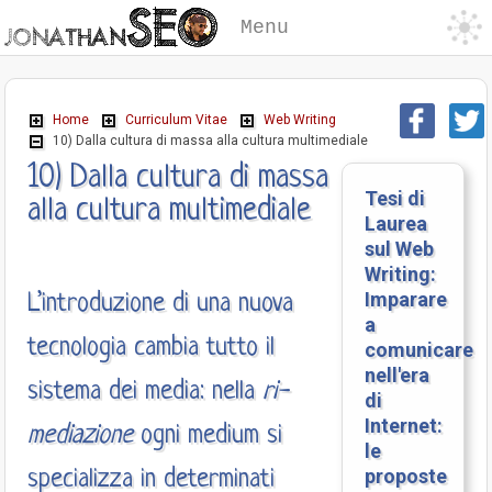
Menu
Home
Curriculum Vitae
Web Writing
10) Dalla cultura di massa alla cultura multimediale
10) Dalla cultura di massa
Tesi di
alla cultura multimediale
Laurea
sul Web
Writing:
Imparare
L’introduzione di una nuova
a
tecnologia cambia tutto il
comunicare
nell'era
sistema dei media: nella
ri-
di
Internet:
mediazione
ogni medium si
le
proposte
specializza in determinati