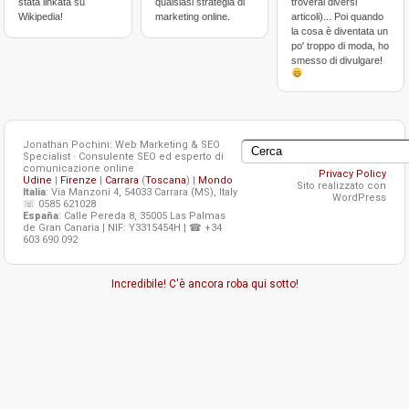
stata linkata su
qualsiasi strategia di
troverai diversi
Wikipedia!
marketing online.
articoli)... Poi quando
la cosa è diventata un
po' troppo di moda, ho
smesso di divulgare!
Jonathan Pochini: Web Marketing & SEO
Specialist · Consulente SEO ed esperto di
comunicazione online
Privacy Policy
Udine
|
Firenze
|
Carrara
(
Toscana
) |
Mondo
Sito realizzato con
Italia
: Via Manzoni 4, 54033 Carrara (MS), Italy
WordPress
☏ 0585 621028
España
: Calle Pereda 8, 35005 Las Palmas
de Gran Canaria | NIF: Y3315454H | ☎ +34
603 690 092
Incredibile! C'è ancora roba qui sotto!