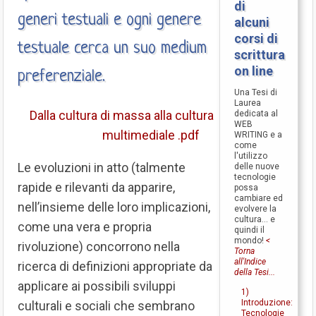
di
generi testuali e ogni genere
alcuni
corsi di
testuale cerca un suo medium
scrittura
on line
preferenziale.
Una Tesi di
Laurea
Dalla cultura di massa alla cultura
dedicata al
WEB
multimediale .pdf
WRITING e a
come
l'utilizzo
Le evoluzioni in atto (talmente
delle nuove
tecnologie
rapide e rilevanti da apparire,
possa
cambiare ed
nell’insieme delle loro implicazioni,
evolvere la
cultura... e
come una vera e propria
quindi il
mondo!
<
rivoluzione) concorrono nella
Torna
all'Indice
ricerca di definizioni appropriate da
della Tesi...
applicare ai possibili sviluppi
1)
Introduzione:
culturali e sociali che sembrano
Tecnologie