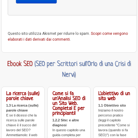
Questo sito utilizza Akismet per ridurre lo spam.
Scopri come vengono
elaborati i dati derivati dai commenti
.
Ebook SEO
(SEO per Scrittori sull'Orlo di una Crisi di
Nervi)
La ricerca (sulle)
Come si fa
L'obiettivo di un
parole chiave
un'Analisi SEO di
sito web
un Sito Web.
1.3 La ricerca (sulle)
1.1 Obiettivo sito
Completa! E per
parole chiave
Iniziamo il nostro
principianti!
E se ti dicessi che la
percorso pratico
ricerca sulle parole
1.2.2 Site: e altre
(leggi il capitolo
chiave è il succo del
diagnosi
precedente "Come si
lavoro del SEO?
In questo capitolo una
lavora (quando si fa
Ammettiamolo: il web
guida completa per
SEO)") con la fase