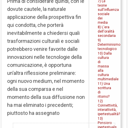
Prima di considerare quindi, con le
7) Le
teorie
dovute cautele, la naturale
sull'influenza
sociale
applicazione della prospettiva fin
dei
media
qui condotta, che porterà
8) L'era
dell'oralità
inevitabilmente a chiedersi quali
secondaria
trasformazioni culturali e sociali
9)
Determinismo
potrebbero venire favorite dalle
tecnologico
10) Dalla
innovazioni nelle tecnologie della
cultura
di
comunicazione, è opportuna
massa
alla
un’altra riflessione preliminare:
cultura
multimediale
ogni nuovo medium, nel momento
11) Una
della sua comparsa e nel
scrittura
di
momento della sua diffusione non
ritorno?
12)
ha mai eliminato i precedenti;
Connettività,
interattività,
piuttosto ha assegnato
ipertestualità?
13)
Pensiero
ipertestuale