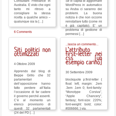
Consultant Freelance in
Se vi capita di aggiornare
Australia. E visto che ogni
WordPress in automatico
tanto mi ritrovo a
su Aruba ci saranno dei
consigliare la stessa
problemi. La buona
ricetta a qualche amico –
notizia è che non occorre
qualunque sia la […]
reinstallare tutto (come mi
è già capitato). E’ un
problema di gestione di
6 Comments
permessi […]
...lascia un commento...
Siti politici non
L’attributo
ottimizzati
first-letter nei
css [un
esempio carino]
4 Ottobre 2009
Apprendo dal blog di
30 Settembre 2009
Beppe Grillo che 32
parlamentari
blockquote p:first-letter {
dell’opposizione hanno
float: left; margin: .2em
fatto perdere all’Italia
.3em .1em 0; font-family:
l’occasione di far cadere
“Monotype Corsiva”,
il governo perché assenti.
“Apple Chancery”,
C’è al momento un
fantasy; font-size: 220%;
elenco provvisorio di
font-weight: bold; color:
questi 32 parlamentati
#006666; } via.
(24 del PD […]