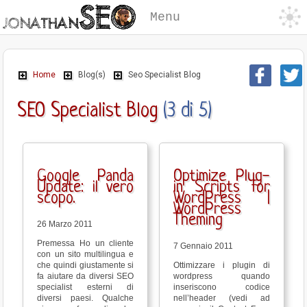
Menu
Home
Blog(s)
Seo Specialist Blog
SEO Specialist Blog
(3 di 5)
Google Panda
Optimize Plug-
Update: il vero
in Scripts for
scopo.
WordPress |
WordPress
Theming
26 Marzo 2011
Premessa Ho un cliente
7 Gennaio 2011
con un sito multilingua e
che quindi giustamente si
Ottimizzare i plugin di
fa aiutare da diversi SEO
wordpress quando
specialist esterni di
inseriscono codice
diversi paesi. Qualche
nell’header (vedi ad