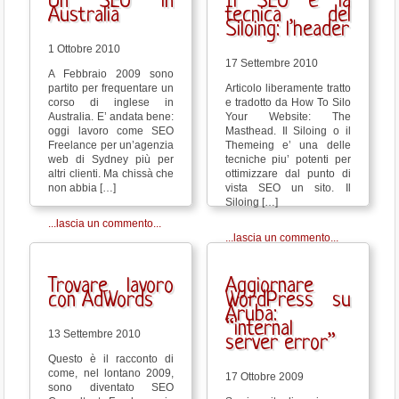
Un SEO in
Il SEO e la
Australia
tecnica del
Siloing: l’header
1 Ottobre 2010
17 Settembre 2010
A Febbraio 2009 sono
partito per frequentare un
Articolo liberamente tratto
corso di inglese in
e tradotto da How To Silo
Australia. E’ andata bene:
Your Website: The
oggi lavoro come SEO
Masthead. Il Siloing o il
Freelance per un’agenzia
Themeing e’ una delle
web di Sydney più per
tecniche piu’ potenti per
altri clienti. Ma chissà che
ottimizzare dal punto di
non abbia […]
vista SEO un sito. Il
Siloing […]
...lascia un commento...
...lascia un commento...
Trovare lavoro
Aggiornare
con AdWords
WordPress su
Aruba:
“internal
13 Settembre 2010
server error”
Questo è il racconto di
come, nel lontano 2009,
17 Ottobre 2009
sono diventato SEO