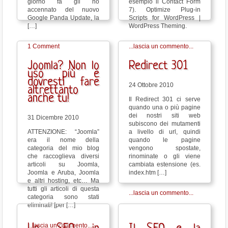
giorno fa gli ho
esempio il Contact Form
accennato del nuovo
7). Optimize Plug-in
Google Panda Update, la
Scripts for WordPress |
[…]
WordPress Theming.
1 Comment
...lascia un commento...
Joomla? Non lo
Redirect 301
uso più e
dovresti fare
24 Ottobre 2010
altrettanto
anche tu!
Il Redirect 301 ci serve
quando una o più pagine
dei nostri siti web
31 Dicembre 2010
subiscono dei mutamenti
ATTENZIONE: “Joomla”
a livello di url, quindi
era il nome della
quando le pagine
categoria del mio blog
vengono spostate,
che raccoglieva diversi
rinominate o gli viene
articoli su Joomla,
cambiata estensione (es.
Joomla e Aruba, Joomla
index.htm […]
e altri hosting, etc… Ma
tutti gli articoli di questa
...lascia un commento...
categoria sono stati
eliminati! [per […]
...lascia un commento...