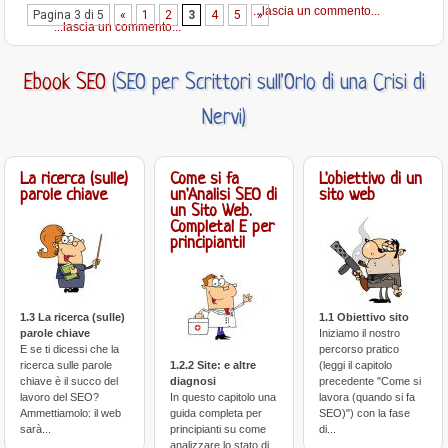
...lascia un commento...
Pagina 3 di 5
«
1
2
3
4
5
»
...lascia un commento...
Ebook SEO
(SEO per Scrittori sull'Orlo di una Crisi di
Nervi)
La ricerca (sulle)
Come si fa
L'obiettivo di un
parole chiave
un'Analisi SEO di
sito web
un Sito Web.
Completa! E per
principianti!
1.3 La ricerca (sulle)
1.1 Obiettivo sito
parole chiave
Iniziamo il nostro
E se ti dicessi che la
percorso pratico
ricerca sulle parole
1.2.2 Site: e altre
(leggi il capitolo
chiave è il succo del
diagnosi
precedente "Come si
lavoro del SEO?
In questo capitolo una
lavora (quando si fa
Ammettiamolo: il web
guida completa per
SEO)") con la fase
sarà...
principianti su come
di...
analizzare lo stato di