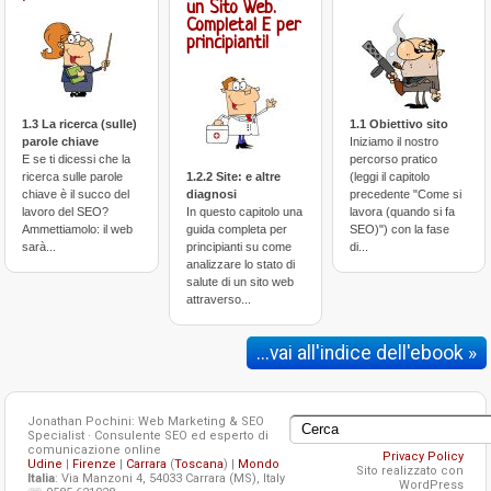
un Sito Web.
Completa! E per
principianti!
1.3 La ricerca (sulle)
1.1 Obiettivo sito
parole chiave
Iniziamo il nostro
E se ti dicessi che la
percorso pratico
ricerca sulle parole
1.2.2 Site: e altre
(leggi il capitolo
chiave è il succo del
diagnosi
precedente "Come si
lavoro del SEO?
In questo capitolo una
lavora (quando si fa
Ammettiamolo: il web
guida completa per
SEO)") con la fase
sarà...
principianti su come
di...
analizzare lo stato di
salute di un sito web
attraverso...
...vai all'indice dell'ebook »
Jonathan Pochini: Web Marketing & SEO
Specialist · Consulente SEO ed esperto di
comunicazione online
Privacy Policy
Udine
|
Firenze
|
Carrara
(
Toscana
) |
Mondo
Sito realizzato con
Italia
: Via Manzoni 4, 54033 Carrara (MS), Italy
WordPress