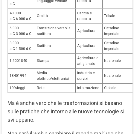
linguaggio verbale
raccolta
a.C.
40.000
Caccia e
Oralità
Tribale
a.C.6.000 a.C.
raccolta
6.000
Transizione verso la
Cittadino –
Agricoltura
a.C.3.000 a.C.
scrittura
imperiale
3.000
Cittadino –
Scrittura
Agricoltura
a.C.1.500 d.C.
imperiale
Agricoltura e
1.5001840
Stampa
Nazionale
artigianato
Media
Industria e
18401994
Nazionale
elettrico/elettronici
servizi
1994oggi
Rete
Informazione
Globale
Ma è anche vero che le trasformazioni si basano
sulle pratiche che intorno alle nuove tecnologie si
sviluppano.
Non sarà il web a cambiare il mondo ma l’uso che