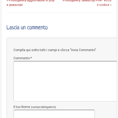
«
Photogallery aggiornabile in php
Photogallery Javascript PHP: ecco
e javascript
il codice
»
Lascia un commento
Compila qui sotto tutti i campi e clicca "Invia Commento"
Commento
*
Il tuo Nome
(campo obbligatorio)