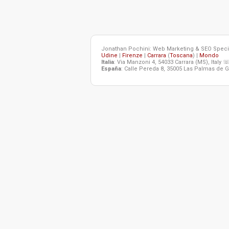
Jonathan Pochini: Web Marketing & SEO Specia
Udine
|
Firenze
|
Carrara
(
Toscana
) |
Mondo
Italia
: Via Manzoni 4, 54033 Carrara (MS), Italy 
España
: Calle Pereda 8, 35005 Las Palmas de G