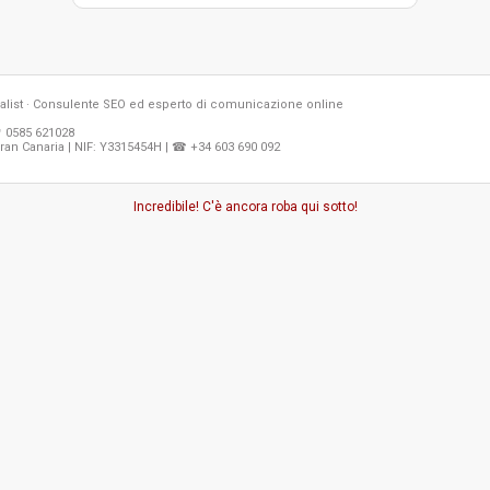
list · Consulente SEO ed esperto di comunicazione online
☏ 0585 621028
ran Canaria | NIF: Y3315454H | ☎ +34 603 690 092
Incredibile! C'è ancora roba qui sotto!