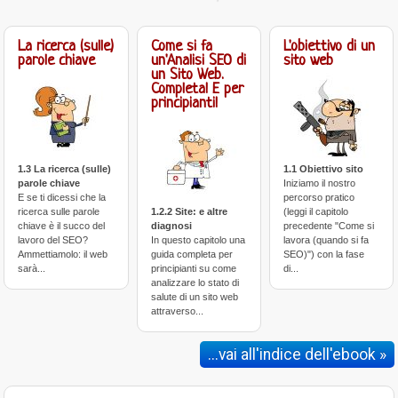
La ricerca (sulle)
Come si fa
L'obiettivo di un
parole chiave
un'Analisi SEO di
sito web
un Sito Web.
Completa! E per
principianti!
1.3 La ricerca (sulle)
1.1 Obiettivo sito
parole chiave
Iniziamo il nostro
E se ti dicessi che la
percorso pratico
ricerca sulle parole
1.2.2 Site: e altre
(leggi il capitolo
chiave è il succo del
diagnosi
precedente "Come si
lavoro del SEO?
In questo capitolo una
lavora (quando si fa
Ammettiamolo: il web
guida completa per
SEO)") con la fase
sarà...
principianti su come
di...
analizzare lo stato di
salute di un sito web
attraverso...
...vai all'indice dell'ebook »