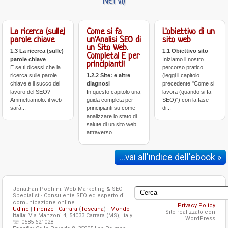
Nervi)
La ricerca (sulle)
Come si fa
L'obiettivo di un
parole chiave
un'Analisi SEO di
sito web
un Sito Web.
1.3 La ricerca (sulle)
1.1 Obiettivo sito
Completa! E per
parole chiave
Iniziamo il nostro
principianti!
E se ti dicessi che la
percorso pratico
ricerca sulle parole
1.2.2 Site: e altre
(leggi il capitolo
chiave è il succo del
diagnosi
precedente "Come si
lavoro del SEO?
In questo capitolo una
lavora (quando si fa
Ammettiamolo: il web
guida completa per
SEO)") con la fase
sarà...
principianti su come
di...
analizzare lo stato di
salute di un sito web
attraverso...
...vai all'indice dell'ebook »
Jonathan Pochini: Web Marketing & SEO
Specialist · Consulente SEO ed esperto di
comunicazione online
Privacy Policy
Udine
|
Firenze
|
Carrara
(
Toscana
) |
Mondo
Sito realizzato con
Italia
: Via Manzoni 4, 54033 Carrara (MS), Italy
WordPress
☏ 0585 621028