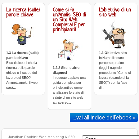
La ricerca (sulle)
Come si fa
L'obiettivo di un
parole chiave
un'Analisi SEO di
sito web
un Sito Web.
Completa! E per
principianti!
1.3 La ricerca (sulle)
1.1 Obiettivo sito
parole chiave
Iniziamo il nostro
E se ti dicessi che la
percorso pratico
ricerca sulle parole
1.2.2 Site: e altre
(leggi il capitolo
chiave è il succo del
diagnosi
precedente "Come si
lavoro del SEO?
In questo capitolo una
lavora (quando si fa
Ammettiamolo: il web
guida completa per
SEO)") con la fase
sarà...
principianti su come
di...
analizzare lo stato di
salute di un sito web
attraverso...
...vai all'indice dell'ebook »
Jonathan Pochini: Web Marketing & SEO